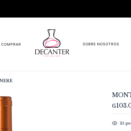
SOBRE NOSOTROS
COMPRAR
NERE
MONT
₲
103.
35
peo