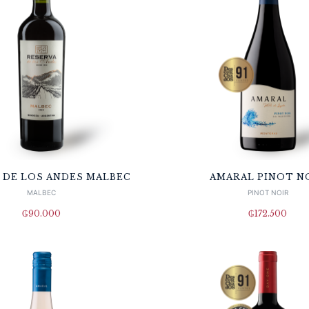
 DE LOS ANDES MALBEC
AMARAL PINOT N
MALBEC
PINOT NOIR
₲
90.000
₲
172.500