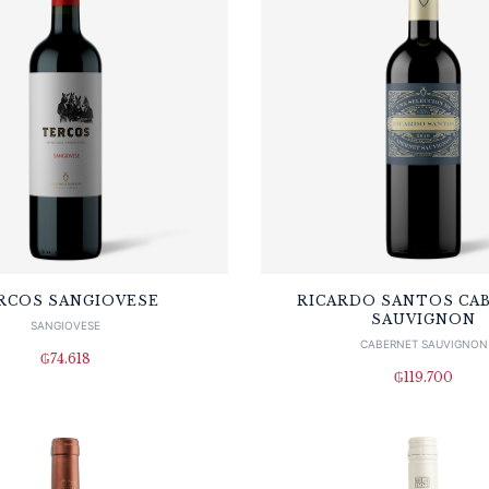
RCOS SANGIOVESE
RICARDO SANTOS CA
SAUVIGNON
SANGIOVESE
CABERNET SAUVIGNON
₲
74.618
₲
119.700