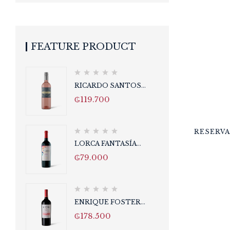
FEATURE PRODUCT
RICARDO SANTOS
ROSADO
₲
119.700
RESERVA
LORCA FANTASÍA
MALBEC
₲
79.000
ENRIQUE FOSTER
RESERVA MALBEC
₲
178.500