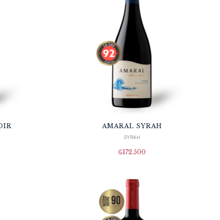
OIR
AMARAL SYRAH
SYRAH
₲
172.500